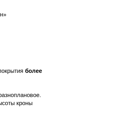
ен»
 покрытия
более
разноплановое.
высоты кроны