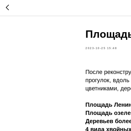
Площадь
2023-10-25 15:48
После реконстр
прогулок, вдол
цветниками, дер
Площадь Ленина
Площадь озелен
Деревьев более 
4 вида хвойных